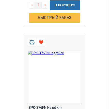
-
+
В КОРЗИНУ!
БЫСТРЫЙ ЗАКАЗ
8PK-376FN Надфили